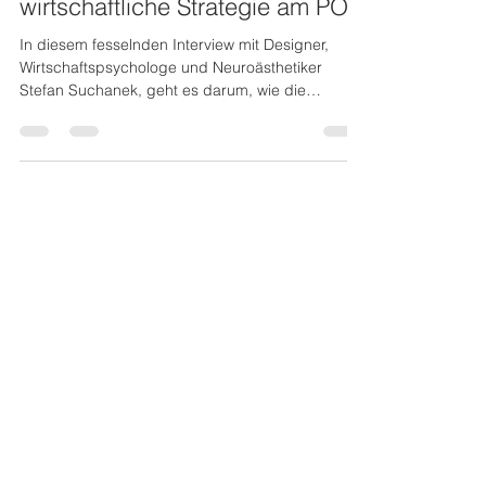
17. Apr. 2023
1 Min. Lesezeit
Neuroästhetik - Menschlichkeit
und Wohlgefühl als
wirtschaftliche Strategie am POS
In diesem fesselnden Interview mit Designer,
Wirtschaftspsychologe und Neuroästhetiker
Stefan Suchanek, geht es darum, wie die
Gestaltung...