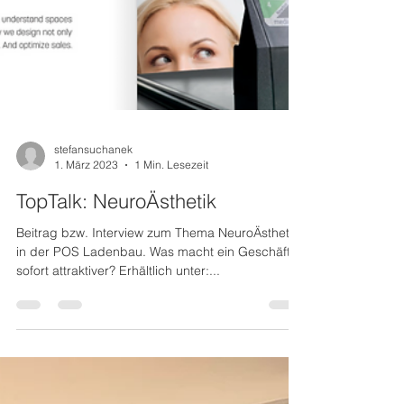
stefansuchanek
1. März 2023
1 Min. Lesezeit
TopTalk: NeuroÄsthetik