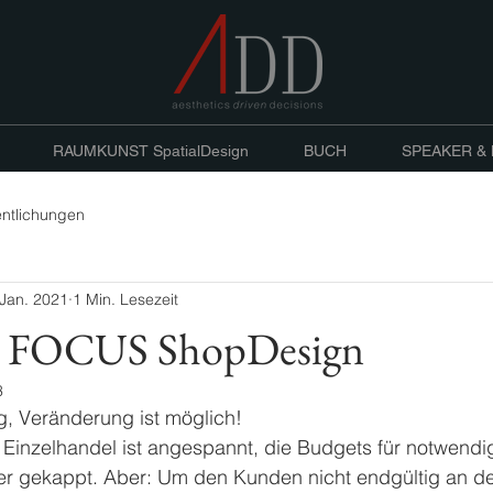
RAUMKUNST SpatialDesign
BUCH
SPEAKER &
entlichungen
 Jan. 2021
1 Min. Lesezeit
 . FOCUS ShopDesign
3
g, Veränderung ist möglich! 
m Einzelhandel ist angespannt, die Budgets für notwend
er gekappt. Aber: Um den Kunden nicht endgültig an d