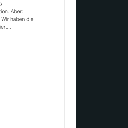
s 
ion. Aber: 
 Wir haben die 
rt...