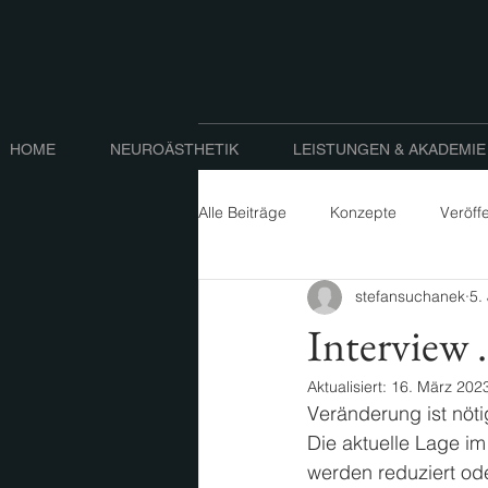
HOME
NEUROÄSTHETIK
LEISTUNGEN & AKADEMIE
Alle Beiträge
Konzepte
Veröff
stefansuchanek
5.
Interview
Aktualisiert:
16. März 202
Veränderung ist nöti
Die aktuelle Lage i
werden reduziert od