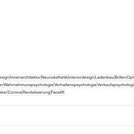
esign
Innenarchitektur
Neuroästhetik
Interiordesign
Ladenbau
Brillen
Opt
er
Wahrnehmunspsychologie
Verhaltenspsychologie
Verkaufspsycholog
aker
Corona
Revitalisierung
Facelift