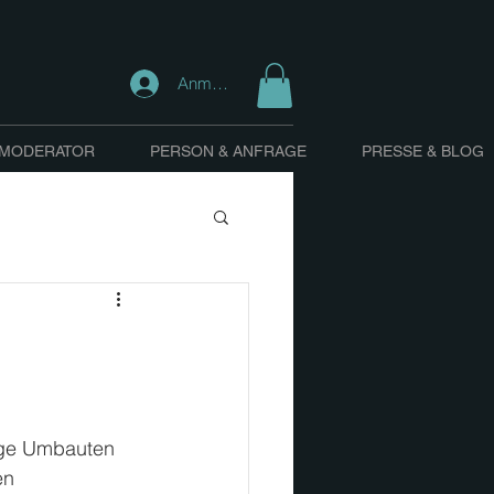
Anmelden
 MODERATOR
PERSON & ANFRAGE
PRESSE & BLOG
ige Umbauten 
en 