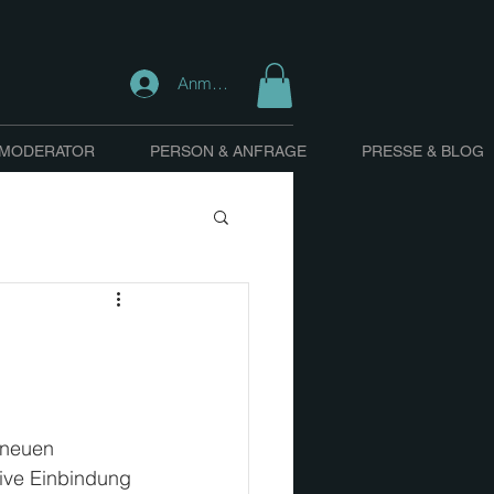
Anmelden
 MODERATOR
PERSON & ANFRAGE
PRESSE & BLOG
 neuen 
ive Einbindung 