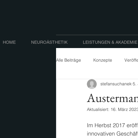
HOME
NEUROÄSTHETIK
LEISTUNGEN & AKADEMIE
Alle Beiträge
Konzepte
Veröff
stefansuchanek
5.
Austerman
Aktualisiert:
16. März 202
Im Herbst 2017 eröf
innovativen Geschäft