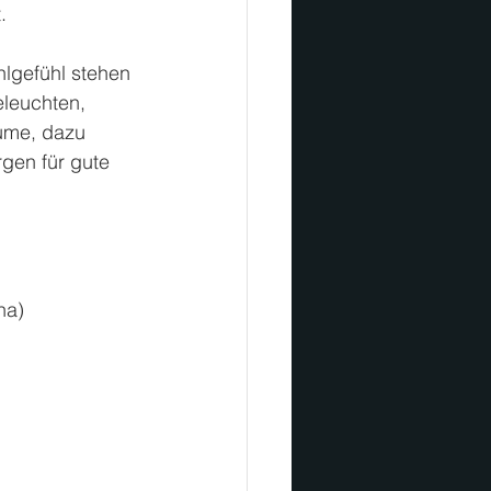
. 
lgefühl stehen 
leuchten, 
ume, 
dazu 
gen für gute 
na)