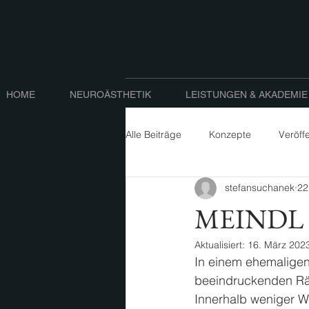
HOME
NEUROÄSTHETIK
LEISTUNGEN & AKADEMIE
Alle Beiträge
Konzepte
Veröff
stefansuchanek
22
MEINDL A
Aktualisiert:
16. März 202
In einem ehemaligen
beeindruckenden Rä
Innerhalb weniger W