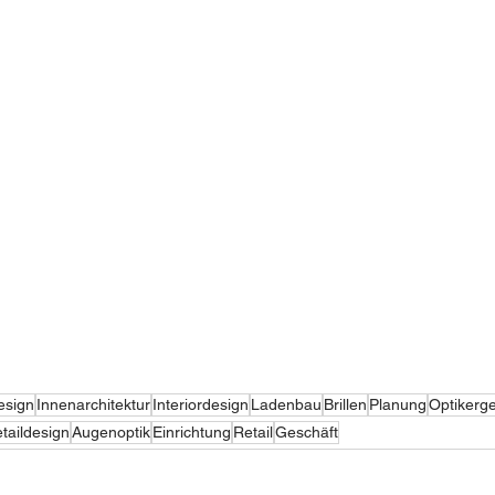
esign
Innenarchitektur
Interiordesign
Ladenbau
Brillen
Planung
Optikerge
taildesign
Augenoptik
Einrichtung
Retail
Geschäft