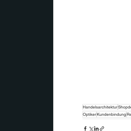
Handelsarchitektur
Shopd
Optiker
Kundenbindung
Re