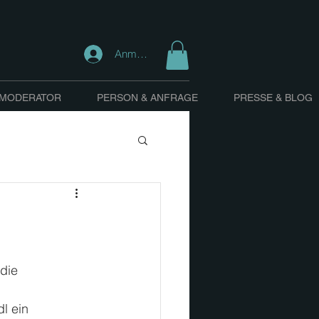
Anmelden
 MODERATOR
PERSON & ANFRAGE
PRESSE & BLOG
die 
l ein 