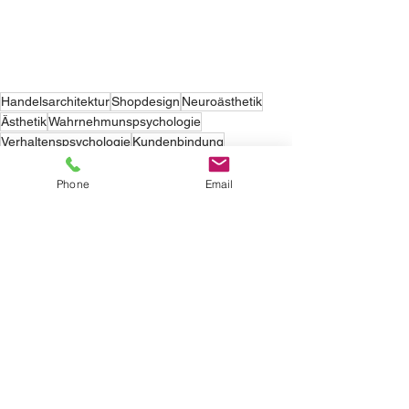
Handelsarchitektur
Shopdesign
Neuroästhetik
Ästhetik
Wahrnehmunspsychologie
Verhaltenspsychologie
Kundenbindung
Kundenentscheidung
Speaker
Corona
Sicherheit gestalten
Eventplanung
Phone
Email
Coronamaßnahmen
Freizeitpark
Alle ansehen
Aktuelle Beiträge