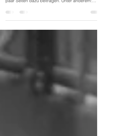
Das neue Buch von Marion Hellweg zum
bewussten und sinnlichen Wohnen. Ich durfte ein
paar Seiten dazu beitragen. Unter anderem:
"Was...