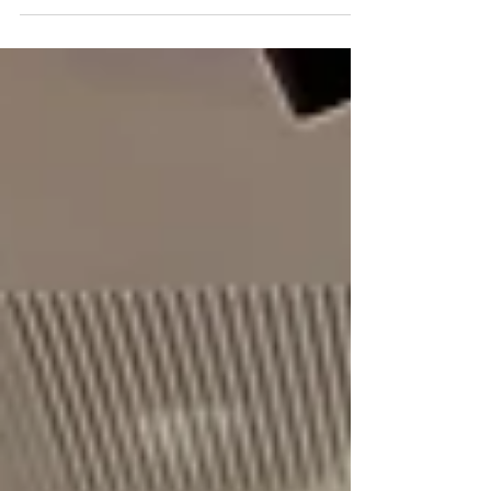
Schumann Optik seine Filiale mit uns gemeinsam
neu geplant, umgebaut und im Frühjahr 2020...