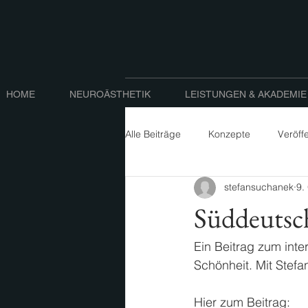
HOME
NEUROÄSTHETIK
LEISTUNGEN & AKADEMIE
Alle Beiträge
Konzepte
Veröff
stefansuchanek
9.
Süddeutsc
Ein Beitrag zum int
Schönheit. Mit Stef
Hier zum Beitrag: