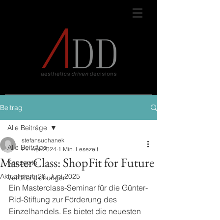
Beitrag
Alle Beiträge
stefansuchanek
Alle Beiträge
21. Apr. 2024
1 Min. Lesezeit
MasterClass: ShopFit for Future
Konzepte
Aktualisiert:
20. Juni 2025
Veröffentlichungen
Ein Masterclass-Seminar für die Günter-
Rid-Stiftung zur Förderung des 
Einzelhandels. Es bietet die neuesten 