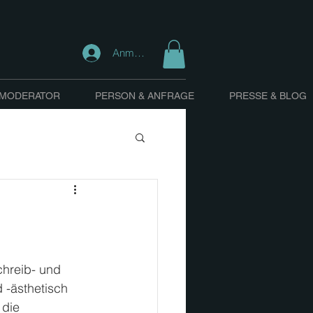
Anmelden
 MODERATOR
PERSON & ANFRAGE
PRESSE & BLOG
hreib- und 
-ästhetisch 
die 