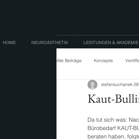
HOME
NEUROÄSTHETIK
LEISTUNGEN & AKADEMIE
Alle Beiträge
Konzepte
Veröff
stefansuchanek
28
Kaut-Bull
Da tut sich was: Na
Bürobedarf KAUT-BUL
beraten haben, folg