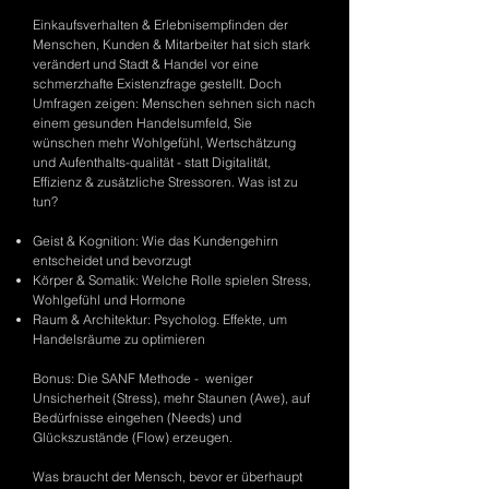
Einkaufsverhalten & Erlebnisempfinden der
Menschen, Kunden & Mitarbeiter hat sich stark
verändert und Stadt & Handel vor eine
schmerzhafte Existenzfrage gestellt. ​Doch
Umfragen zeigen: Menschen sehnen sich nach
einem gesunden Handelsumfeld, Sie
wünschen mehr Wohlgefühl, Wertschätzung
und Aufenthalts-qualität - statt Digitalität,
Effizienz & zusätzliche Stressoren. Was ist zu
tun?
Geist & Kognition: Wie das Kundengehirn
entscheidet und bevorzugt
Körper & Somatik: Welche Rolle spielen Stress,
Wohlgefühl und Hormone
Raum & Architektur: Psycholog. Effekte, um
Handelsräume zu optimieren
Bonus: Die SANF Methode - weniger
Unsicherheit (Stress), mehr Staunen (Awe), auf
Bedürfnisse eingehen (Needs) und
Glückszustände (Flow) erzeugen.
Was braucht der Mensch, bevor er überhaupt