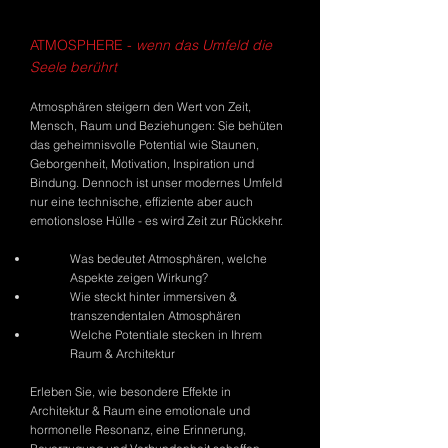
ATMOSPHERE -
wenn das Umfeld die
Seele berührt
Atmosphären steigern den Wert von Zeit,
Mensch, Raum und Beziehungen: Sie
behüten
das geheimnisvolle
Potential
wie Staunen,
Geborgenheit, Motivation, Inspiration und
Bindung. Dennoch ist u
nser modernes Umfeld
nur eine technische, effiziente aber auch
emotionslose Hülle - es wird Zeit zur Rückkehr.
Was bedeutet Atmosphären, welche
Aspekte zeigen Wirkung?
Wie steckt hinter immersiven &
transzendentalen Atmosphären
Welche
Potentiale stecken in Ihrem
Raum & Architektur
Erleben Sie, wie besondere Effekte in
Architektur & Raum eine emotionale und
hormonelle Resonanz, eine Erinnerung,