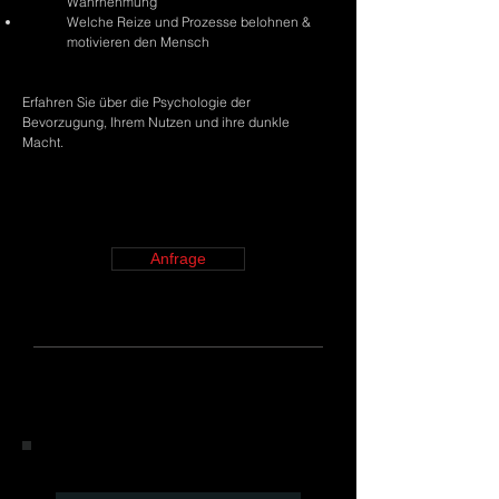
Wahrnehmung
Welche Reize und Prozesse belohnen &
motivieren den Mensch
Erfahren Sie über die Psychologie der
Bevorzugung,
Ihrem
Nutzen und ihre dunkle
Macht.
Anfrage