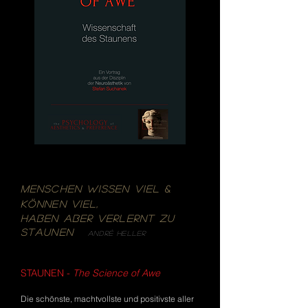
Menschen wissen viel &
Können Viel,
haben aber verlernt zu
staunen
AndrÈ Heller
STAUNEN -
The Science of Awe
Die
schönste, machtvollste und positivste aller