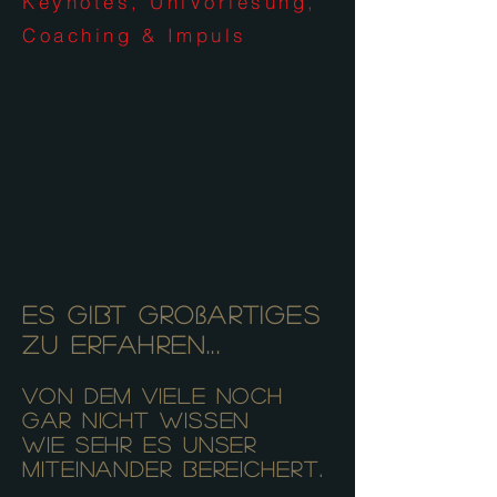
Keynotes, UniVorlesung,
Coaching & Impuls
Es gibt Großartiges
zu erfahren...​
von dem viele noch
gar nicht wissen
wie sehr es unser
Miteinander bereichert.