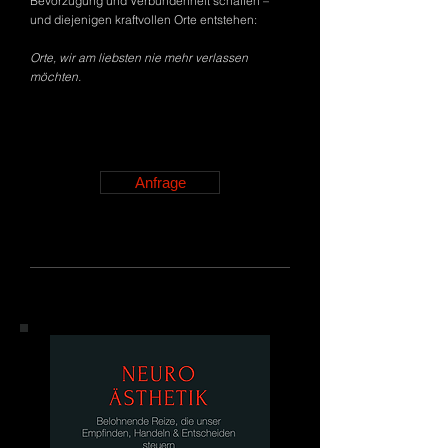
Bevorzugung und Verbundenheit schaffen –
und diejenigen kraftvollen Orte entstehen:
Orte, wir am liebsten nie mehr verlassen
möchten.
Anfrage