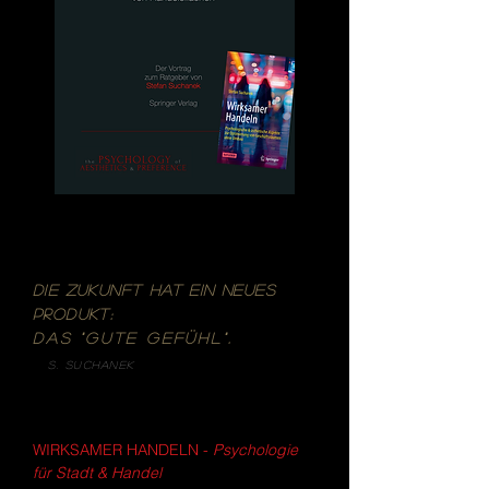
die Zukunft hat ein neues
Produkt:
Das "gute Gefühl".
S. Suchanek
WIRKSAMER HANDELN -
Psychologie
für Stadt & Handel