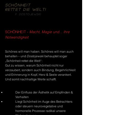
Schönheit
rettet die Welt!
F. Dostojewski
SCHÖNHEIT -
Macht, Magie und... ihre
Notwendigkeit
Schönes will man haben. Schönes will man auch
behalten – und
Dostojewski
behauptet sogar
„Schönheit rettet die Welt“:
Gut zu wissen, warum Schönheit nicht nur
verzaubert, sondern auch Bindung, Begehrlichkeit
und Erinnerung in Kopf, Herz & Seele verankert.
Und somit nachhaltige Werte schafft.
Der Einfluss der Ästhetik auf Empfinden &
Verhalten
Liegt Schönheit im Auge des Betrachters
oder steuern neurovegetative und
hormonelle
Prozesse radikal unsere