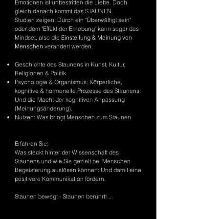
Emotionen ist unbestritten die Liebe. Doch
gleich danach kommt das STAUNEN.
Studien zeigen: Durch ein "Überwältigt sein"
oder dem "Effekt der Erhebung" kann sogar das
Mindset, also die
Einstellung & Meinung von
Menschen
verändert werden.
Geschichte des Staunens in Kunst, Kultur,
Religionen & Politik
Psychologie & Organismus: Körperliche,
kognitive & hormonelle Prozesse des Staunens.
Und die Macht der kognitiven Anpassung
(Meinungsänderung).
Nutzen: Was bringt Menschen zum Staunen
Erfahren Sie:
Was steckt hinter der Wissenschaft des
Staunens und wie Sie gezielt bei Menschen
Begeisterung auslösen können: Und damit eine
positivere Kommunikation fördern.
Staunen bewegt - Staunen berührt! ...