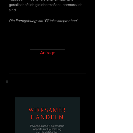
gesellschaftlich gleichermaßen unermesslich
sind.
Die Formgebung von "Glücksversprechen".
Anfrage