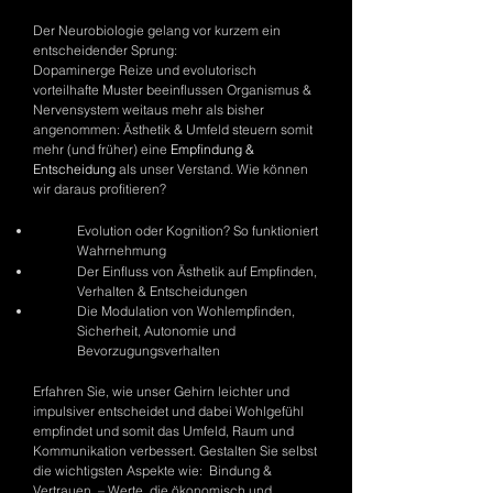
Der Neurobiologie gelang vor kurzem ein
entscheidender Sprung:
Dopaminerge Reize und evolutorisch
vorteilhafte Muster beeinflussen Organismus &
Nervensystem weitaus mehr als bisher
angenommen: Ästhetik & Umfeld steuern somit
mehr (und früher) eine
Empfindung &
Entscheidung
als unser Verstand. Wie können
wir daraus profitieren?
Evolution oder Kognition? So funktioniert
Wahrnehmung
Der Einfluss von Ästhetik auf Empfinden,
Verhalten & Entscheidungen
Die Modulation von Wohlempfinden,
Sicherheit, Autonomie und
Bevorzugungsverhalten
Erfahren Sie, wie unser Gehirn leichter und
impulsiver entscheidet und dabei Wohlgefühl
empfindet und somit das Umfeld, Raum und
Kommunikation verbessert. Gestalten Sie selbst
die wichtigsten Aspekte wie: Bindung &
Vertrauen – Werte, die ökonomisch und