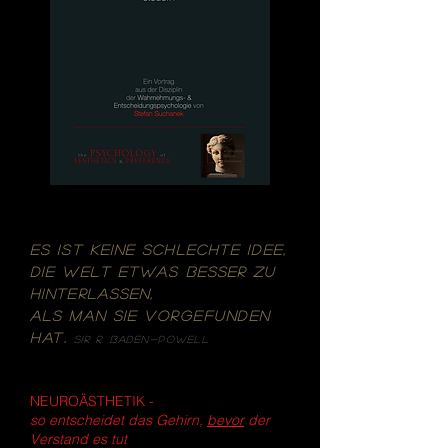
ES IST keine schlechte Idee,
die Welt etwas
besser zu
hinterlassen,
als man sie
vorgefunden
hat
.
Sir R. Baden-Powell
NEUROÄSTHETIK
-
so
entscheidet das
Gehirn
,
bevor
der
Verstand es tut