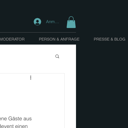
Anmelden
 MODERATOR
PERSON & ANFRAGE
PRESSE & BLOG
ene Gäste aus 
event einen 