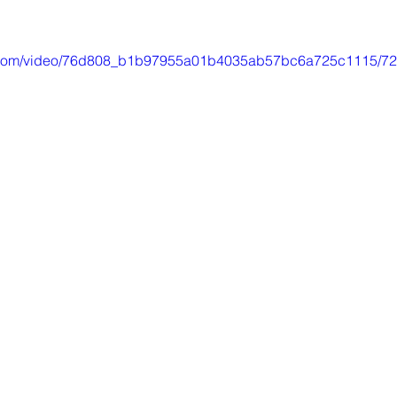
tic.com/video/76d808_b1b97955a01b4035ab57bc6a725c1115/72