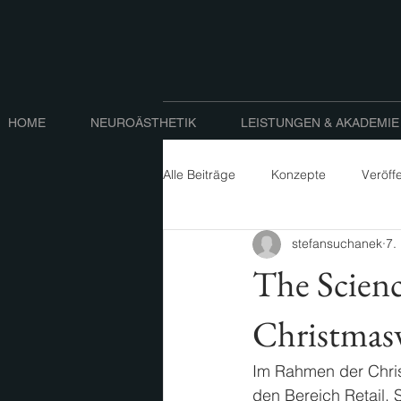
HOME
NEUROÄSTHETIK
LEISTUNGEN & AKADEMIE
Alle Beiträge
Konzepte
Veröff
stefansuchanek
7.
The Scienc
Christmas
Im Rahmen der Chris
den Bereich Retail,