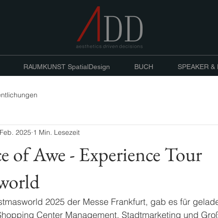
RAUMKUNST SpatialDesign
BUCH
SPEAKER &
entlichungen
 Feb. 2025
1 Min. Lesezeit
e of Awe - Experience Tour
world
tmasworld 2025 der Messe Frankfurt, gab es für gelad
 Shopping Center Management, Stadtmarketing und Groß