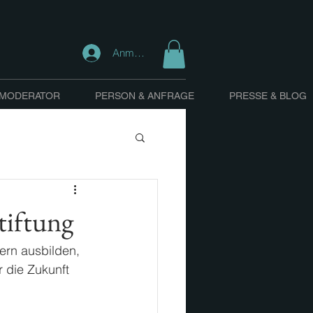
Anmelden
 MODERATOR
PERSON & ANFRAGE
PRESSE & BLOG
tiftung
ern ausbilden, 
 die Zukunft 