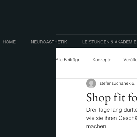
HOME
NEUROÄSTHETIK
LEISTUNGEN & AKADEMIE
Alle Beiträge
Konzepte
Veröff
stefansuchanek
2.
Shop fit f
Drei Tage lang durf
wie sie ihren Geschä
machen. 