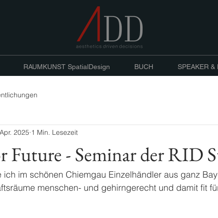
RAUMKUNST SpatialDesign
BUCH
SPEAKER &
entlichungen
 Apr. 2025
1 Min. Lesezeit
or Future - Seminar der RID S
te ich im schönen Chiemgau Einzelhändler aus ganz Bay
ftsräume menschen- und gehirngerecht und damit fit für