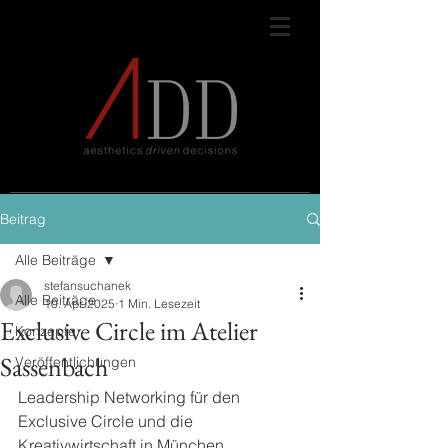
Beitrag
Alle Beiträge
stefansuchanek
Alle Beiträge
10. Apr. 2025
1 Min. Lesezeit
Exclusive Circle im Atelier
Konzepte
Sassenbach
Veröffentlichungen
Leadership Networking für den 
Exclusive Circle und die 
Kreativwirtschaft in München.