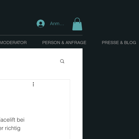
Anmelden
 MODERATOR
PERSON & ANFRAGE
PRESSE & BLOG
celift bei 
 richtig 