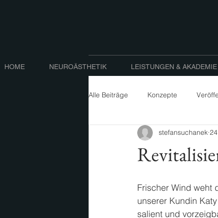
HOME
NEUROÄSTHETIK
LEISTUNGEN & AKADEMIE
Alle Beiträge
Konzepte
Veröff
stefansuchanek
24
Revitalisi
Frischer Wind weht d
unserer Kundin Katy 
salient und vorzeigb