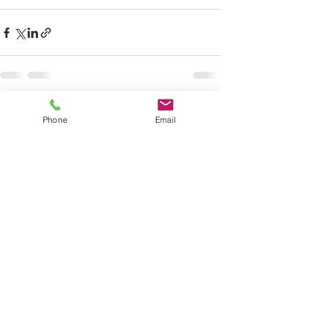
Alle ansehen
Aktuelle Beiträge
Phone
Email