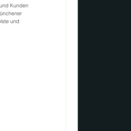
g und Kunden 
Münchener 
lste und 