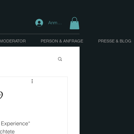
Anmelden
 MODERATOR
PERSON & ANFRAGE
PRESSE & BLOG
9
f Experience“ 
chtete 