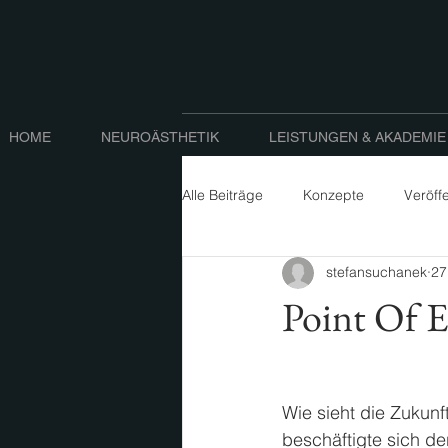
HOME
NEUROÄSTHETIK
LEISTUNGEN & AKADEMIE
Alle Beiträge
Konzepte
Veröff
stefansuchanek
27
Point Of E
Wie sieht die Zukunf
beschäftigte sich 