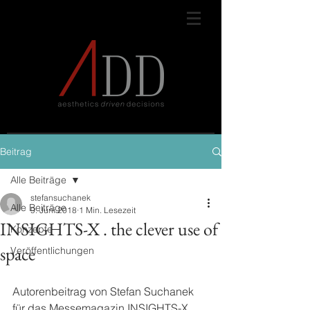
Beitrag
Alle Beiträge
stefansuchanek
Alle Beiträge
9. Juni 2018
1 Min. Lesezeit
INSIGHTS-X . the clever use of
Konzepte
space
Veröffentlichungen
Autorenbeitrag von Stefan Suchanek 
für das Messemagazin INSIGHTS-X 