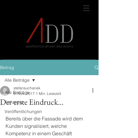
Beitrag
Alle Beiträge
stefansuchanek
Alle Beiträge
6. Nov. 2017
1 Min. Lesezeit
Der erste Eindruck...
Konzepte
Veröffentlichungen
Bereits über die Fassade wird dem 
Kunden signalisiert, welche 
Kompetenz in einem Geschäft 