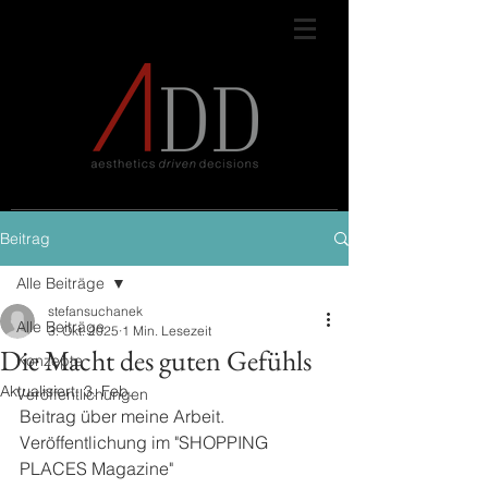
Beitrag
Alle Beiträge
stefansuchanek
Alle Beiträge
3. Okt. 2025
1 Min. Lesezeit
Die Macht des guten Gefühls
Konzepte
Aktualisiert:
3. Feb.
Veröffentlichungen
Beitrag über meine Arbeit.
Veröffentlichung im "SHOPPING 
PLACES Magazine"