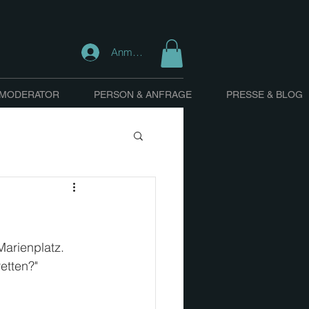
Anmelden
 MODERATOR
PERSON & ANFRAGE
PRESSE & BLOG
arienplatz. 
etten?"