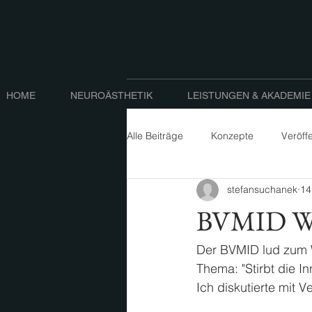
HOME
NEUROÄSTHETIK
LEISTUNGEN & AKADEMIE
Alle Beiträge
Konzepte
Veröff
stefansuchanek
14
BVMID Wir
Der BVMID lud zum W
Thema: "Stirbt die I
Ich diskutierte mit 