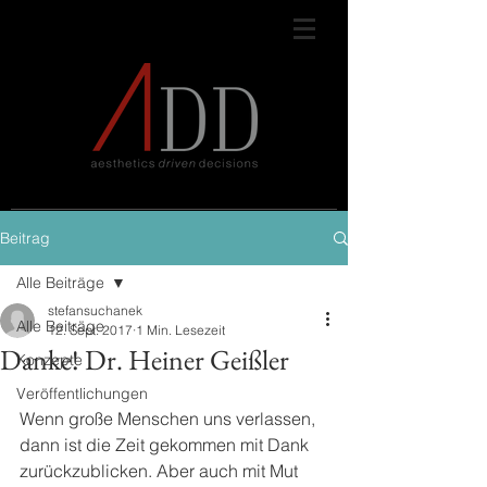
Beitrag
Alle Beiträge
stefansuchanek
Alle Beiträge
12. Sept. 2017
1 Min. Lesezeit
Danke! Dr. Heiner Geißler
Konzepte
Veröffentlichungen
Wenn große Menschen uns verlassen, 
dann ist die Zeit gekommen mit Dank 
zurückzublicken. Aber auch mit Mut 