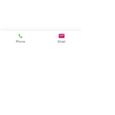
Phone
Email
Alle ansehen
Aktuelle Beiträge