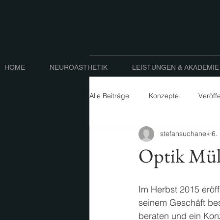
HOME
NEUROÄSTHETIK
LEISTUNGEN & AKADEMIE
Alle Beiträge
Konzepte
Veröff
stefansuchanek
6.
Optik Müll
Im Herbst 2015 eröff
seinem Geschäft b
beraten und ein Konz