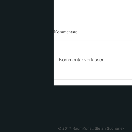
Kommentare
Kommentar verfassen...
Stadt. Raum. Richtung:
Münchner Handelsimmobilientag
© 2017 RaumKunst, Stefan Suchanek