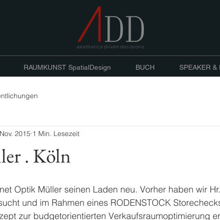
RAUMKUNST SpatialDesign
BUCH
SPEAKER &
entlichungen
 Nov. 2015
1 Min. Lesezeit
er . Köln
net Optik Müller seinen Laden neu. Vorher haben wir Hr. 
esucht und im Rahmen eines RODENSTOCK Storechecks
ept zur budgetorientierten Verkaufsraumoptimierung erst